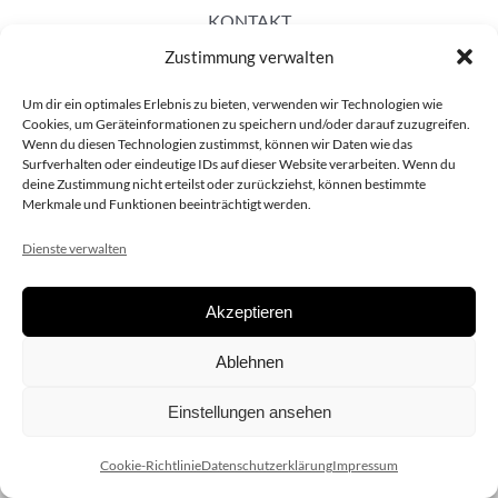
KONTAKT
Zustimmung verwalten
Um dir ein optimales Erlebnis zu bieten, verwenden wir Technologien wie
Cookies, um Geräteinformationen zu speichern und/oder darauf zuzugreifen.
Wenn du diesen Technologien zustimmst, können wir Daten wie das
Surfverhalten oder eindeutige IDs auf dieser Website verarbeiten. Wenn du
deine Zustimmung nicht erteilst oder zurückziehst, können bestimmte
Merkmale und Funktionen beeinträchtigt werden.
Dienste verwalten
Akzeptieren
Copyright 2020 dieSCHAUsteller.at |
Datenschützerklärung
|
Ablehnen
Impressum
| Design:
www.ARGEntur.at
Einstellungen ansehen
Cookie-Richtlinie
Datenschutzerklärung
Impressum