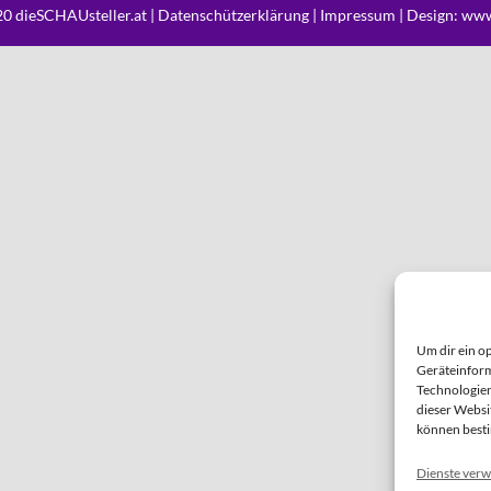
0 dieSCHAUsteller.at |
Datenschützerklärung
|
Impressum
| Design:
www
Um dir ein o
Geräteinform
Technologien
dieser Websi
können best
Dienste verw