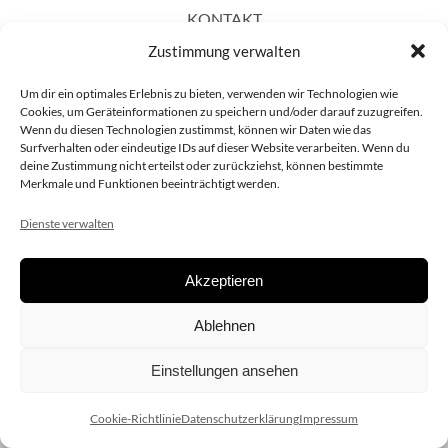
KONTAKT
Zustimmung verwalten
Um dir ein optimales Erlebnis zu bieten, verwenden wir Technologien wie
Cookies, um Geräteinformationen zu speichern und/oder darauf zuzugreifen.
Wenn du diesen Technologien zustimmst, können wir Daten wie das
Surfverhalten oder eindeutige IDs auf dieser Website verarbeiten. Wenn du
deine Zustimmung nicht erteilst oder zurückziehst, können bestimmte
Merkmale und Funktionen beeinträchtigt werden.
Dienste verwalten
Akzeptieren
Copyright 2020 dieSCHAUsteller.at |
Datenschützerklärung
|
Ablehnen
Impressum
| Design:
www.ARGEntur.at
Einstellungen ansehen
Cookie-Richtlinie
Datenschutzerklärung
Impressum