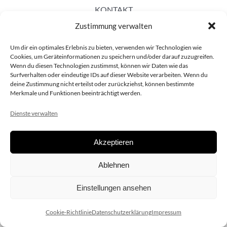
KONTAKT
Zustimmung verwalten
Um dir ein optimales Erlebnis zu bieten, verwenden wir Technologien wie
Cookies, um Geräteinformationen zu speichern und/oder darauf zuzugreifen.
Wenn du diesen Technologien zustimmst, können wir Daten wie das
Surfverhalten oder eindeutige IDs auf dieser Website verarbeiten. Wenn du
deine Zustimmung nicht erteilst oder zurückziehst, können bestimmte
Merkmale und Funktionen beeinträchtigt werden.
Dienste verwalten
Akzeptieren
Copyright 2020 dieSCHAUsteller.at |
Datenschützerklärung
|
Ablehnen
Impressum
| Design:
www.ARGEntur.at
Einstellungen ansehen
Cookie-Richtlinie
Datenschutzerklärung
Impressum