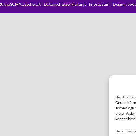
0 dieSCHAUsteller.at |
Datenschützerklärung
|
Impressum
| Design:
www
Um dir ein o
Geräteinform
Technologien
dieser Websi
können best
Dienste verw