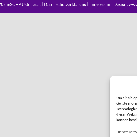
0 dieSCHAUsteller.at |
Datenschützerklärung
|
Impressum
| Design:
www
Um dir ein o
Geräteinform
Technologien
dieser Websi
können best
Dienste verw