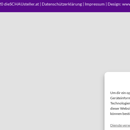
0 dieSCHAUsteller.at |
Datenschützerklärung
|
Impressum
| Design:
www
Um dir ein o
Geräteinform
Technologien
dieser Websi
können best
Dienste verw