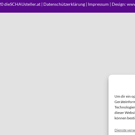
0 dieSCHAUsteller.at |
Datenschützerklärung
|
Impressum
| Design:
www
Um dir ein o
Geräteinform
Technologien
dieser Websi
können best
Dienste verw