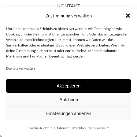
KONTAKT
Zustimmung verwalten
Um dir ein optimales Erlebnis zu bieten, verwenden wir Technologien wie
Cookies, um Geräteinformationen zu speichern und/oder darauf zuzugreifen.
Wenn du diesen Technologien zustimmst, können wir Daten wie das
Surfverhalten oder eindeutige IDs auf dieser Website verarbeiten. Wenn du
deine Zustimmung nicht erteilst oder zurückziehst, können bestimmte
Merkmale und Funktionen beeinträchtigt werden.
Dienste verwalten
Akzeptieren
Copyright 2020 dieSCHAUsteller.at |
Datenschützerklärung
|
Ablehnen
Impressum
| Design:
www.ARGEntur.at
Einstellungen ansehen
Cookie-Richtlinie
Datenschutzerklärung
Impressum