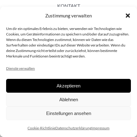
KONTAKT
Zustimmung verwalten
Um dir ein optimales Erlebnis zu bieten, verwenden wir Technologien wie
Cookies, um Geräteinformationen zu speichern und/oder darauf zuzugreifen.
Wenn du diesen Technologien zustimmst, können wir Daten wie das
Surfverhalten oder eindeutige IDs auf dieser Website verarbeiten. Wenn du
deine Zustimmung nicht erteilst oder zurückziehst, können bestimmte
Merkmale und Funktionen beeinträchtigt werden.
Dienste verwalten
Akzeptieren
Copyright 2020 dieSCHAUsteller.at |
Datenschützerklärung
|
Ablehnen
Impressum
| Design:
www.ARGEntur.at
Einstellungen ansehen
Cookie-Richtlinie
Datenschutzerklärung
Impressum