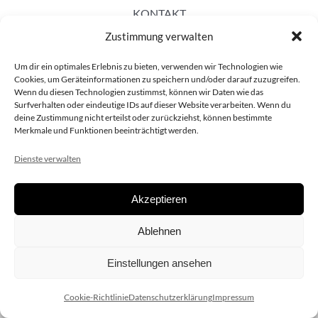
KONTAKT
Zustimmung verwalten
Um dir ein optimales Erlebnis zu bieten, verwenden wir Technologien wie
Cookies, um Geräteinformationen zu speichern und/oder darauf zuzugreifen.
Wenn du diesen Technologien zustimmst, können wir Daten wie das
Surfverhalten oder eindeutige IDs auf dieser Website verarbeiten. Wenn du
deine Zustimmung nicht erteilst oder zurückziehst, können bestimmte
Merkmale und Funktionen beeinträchtigt werden.
Dienste verwalten
Akzeptieren
Copyright 2020 dieSCHAUsteller.at |
Datenschützerklärung
|
Ablehnen
Impressum
| Design:
www.ARGEntur.at
Einstellungen ansehen
Cookie-Richtlinie
Datenschutzerklärung
Impressum