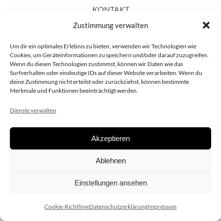
KONTAKT
Zustimmung verwalten
Um dir ein optimales Erlebnis zu bieten, verwenden wir Technologien wie
Cookies, um Geräteinformationen zu speichern und/oder darauf zuzugreifen.
Wenn du diesen Technologien zustimmst, können wir Daten wie das
Surfverhalten oder eindeutige IDs auf dieser Website verarbeiten. Wenn du
deine Zustimmung nicht erteilst oder zurückziehst, können bestimmte
Merkmale und Funktionen beeinträchtigt werden.
Dienste verwalten
Akzeptieren
Copyright 2020 dieSCHAUsteller.at |
Datenschützerklärung
|
Ablehnen
Impressum
| Design:
www.ARGEntur.at
Einstellungen ansehen
Cookie-Richtlinie
Datenschutzerklärung
Impressum