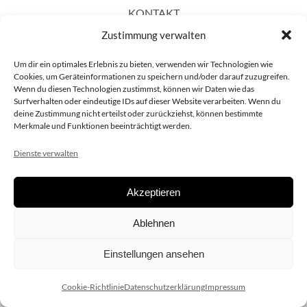
KONTAKT
Zustimmung verwalten
Um dir ein optimales Erlebnis zu bieten, verwenden wir Technologien wie
Cookies, um Geräteinformationen zu speichern und/oder darauf zuzugreifen.
Wenn du diesen Technologien zustimmst, können wir Daten wie das
Surfverhalten oder eindeutige IDs auf dieser Website verarbeiten. Wenn du
deine Zustimmung nicht erteilst oder zurückziehst, können bestimmte
Merkmale und Funktionen beeinträchtigt werden.
Dienste verwalten
Akzeptieren
Copyright 2020 dieSCHAUsteller.at |
Datenschützerklärung
|
Ablehnen
Impressum
| Design:
www.ARGEntur.at
Einstellungen ansehen
Cookie-Richtlinie
Datenschutzerklärung
Impressum