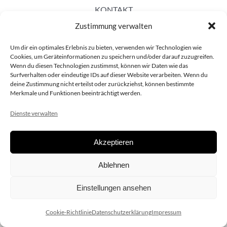
KONTAKT
Zustimmung verwalten
Um dir ein optimales Erlebnis zu bieten, verwenden wir Technologien wie
Cookies, um Geräteinformationen zu speichern und/oder darauf zuzugreifen.
Wenn du diesen Technologien zustimmst, können wir Daten wie das
Surfverhalten oder eindeutige IDs auf dieser Website verarbeiten. Wenn du
deine Zustimmung nicht erteilst oder zurückziehst, können bestimmte
Merkmale und Funktionen beeinträchtigt werden.
Dienste verwalten
Akzeptieren
Copyright 2020 dieSCHAUsteller.at |
Datenschützerklärung
|
Ablehnen
Impressum
| Design:
www.ARGEntur.at
Einstellungen ansehen
Cookie-Richtlinie
Datenschutzerklärung
Impressum