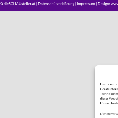
0 dieSCHAUsteller.at |
Datenschützerklärung
|
Impressum
| Design:
www
Um dir ein o
Geräteinform
Technologien
dieser Websi
können best
Dienste verw