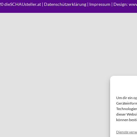
0 dieSCHAUsteller.at |
Datenschützerklärung
|
Impressum
| Design:
www
Um dir ein o
Geräteinform
Technologien
dieser Websi
können best
Dienste verw