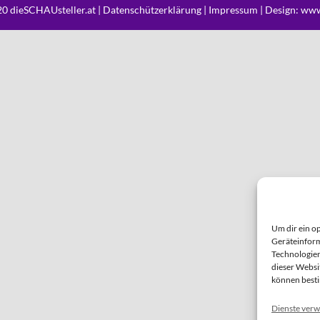
0 dieSCHAUsteller.at |
Datenschützerklärung
|
Impressum
| Design:
www
Um dir ein o
Geräteinform
Technologien
dieser Websi
können best
Dienste verw