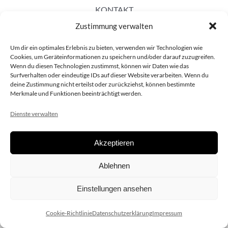
KONTAKT
Zustimmung verwalten
Um dir ein optimales Erlebnis zu bieten, verwenden wir Technologien wie
Cookies, um Geräteinformationen zu speichern und/oder darauf zuzugreifen.
Wenn du diesen Technologien zustimmst, können wir Daten wie das
Surfverhalten oder eindeutige IDs auf dieser Website verarbeiten. Wenn du
deine Zustimmung nicht erteilst oder zurückziehst, können bestimmte
Merkmale und Funktionen beeinträchtigt werden.
Dienste verwalten
Akzeptieren
Copyright 2020 dieSCHAUsteller.at |
Datenschützerklärung
|
Ablehnen
Impressum
| Design:
www.ARGEntur.at
Einstellungen ansehen
Cookie-Richtlinie
Datenschutzerklärung
Impressum