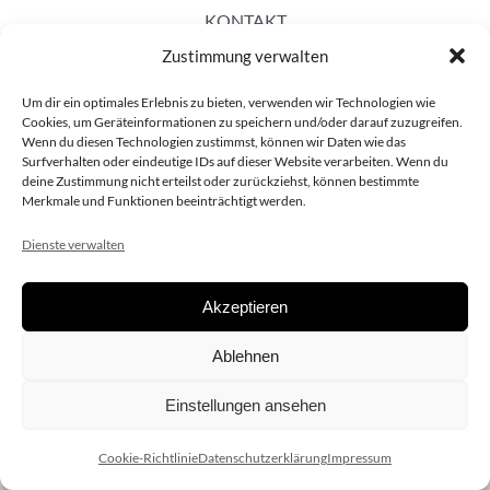
KONTAKT
Zustimmung verwalten
Um dir ein optimales Erlebnis zu bieten, verwenden wir Technologien wie
Cookies, um Geräteinformationen zu speichern und/oder darauf zuzugreifen.
Wenn du diesen Technologien zustimmst, können wir Daten wie das
Surfverhalten oder eindeutige IDs auf dieser Website verarbeiten. Wenn du
deine Zustimmung nicht erteilst oder zurückziehst, können bestimmte
Merkmale und Funktionen beeinträchtigt werden.
Dienste verwalten
Akzeptieren
Copyright 2020 dieSCHAUsteller.at |
Datenschützerklärung
|
Ablehnen
Impressum
| Design:
www.ARGEntur.at
Einstellungen ansehen
Cookie-Richtlinie
Datenschutzerklärung
Impressum