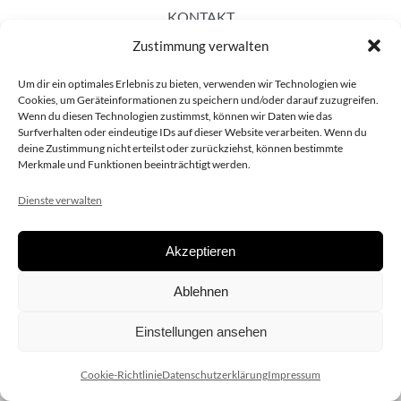
KONTAKT
Zustimmung verwalten
Um dir ein optimales Erlebnis zu bieten, verwenden wir Technologien wie
Cookies, um Geräteinformationen zu speichern und/oder darauf zuzugreifen.
Wenn du diesen Technologien zustimmst, können wir Daten wie das
Surfverhalten oder eindeutige IDs auf dieser Website verarbeiten. Wenn du
deine Zustimmung nicht erteilst oder zurückziehst, können bestimmte
Merkmale und Funktionen beeinträchtigt werden.
Dienste verwalten
Akzeptieren
Copyright 2020 dieSCHAUsteller.at |
Datenschützerklärung
|
Ablehnen
Impressum
| Design:
www.ARGEntur.at
Einstellungen ansehen
Cookie-Richtlinie
Datenschutzerklärung
Impressum