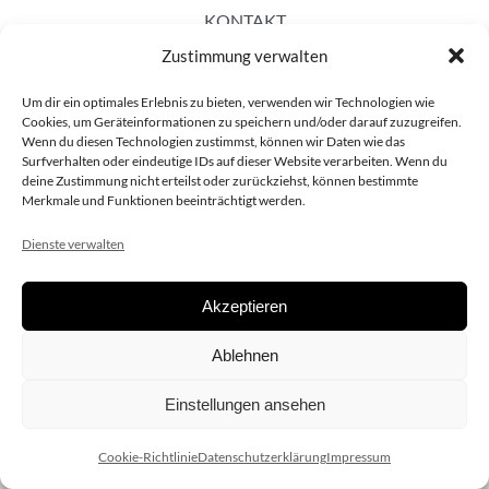
KONTAKT
Zustimmung verwalten
Um dir ein optimales Erlebnis zu bieten, verwenden wir Technologien wie
Cookies, um Geräteinformationen zu speichern und/oder darauf zuzugreifen.
Wenn du diesen Technologien zustimmst, können wir Daten wie das
Surfverhalten oder eindeutige IDs auf dieser Website verarbeiten. Wenn du
deine Zustimmung nicht erteilst oder zurückziehst, können bestimmte
Merkmale und Funktionen beeinträchtigt werden.
Dienste verwalten
Akzeptieren
Copyright 2020 dieSCHAUsteller.at |
Datenschützerklärung
|
Ablehnen
Impressum
| Design:
www.ARGEntur.at
Einstellungen ansehen
Cookie-Richtlinie
Datenschutzerklärung
Impressum