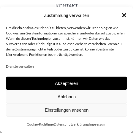
KONTAKT
Zustimmung verwalten
Um dir ein optimales Erlebnis zu bieten, verwenden wir Technologien wie
Cookies, um Geräteinformationen zu speichern und/oder darauf zuzugreifen.
Wenn du diesen Technologien zustimmst, können wir Daten wie das
Surfverhalten oder eindeutige IDs auf dieser Website verarbeiten. Wenn du
deine Zustimmung nicht erteilst oder zurückziehst, können bestimmte
Merkmale und Funktionen beeinträchtigt werden.
Dienste verwalten
Akzeptieren
Copyright 2020 dieSCHAUsteller.at |
Datenschützerklärung
|
Ablehnen
Impressum
| Design:
www.ARGEntur.at
Einstellungen ansehen
Cookie-Richtlinie
Datenschutzerklärung
Impressum