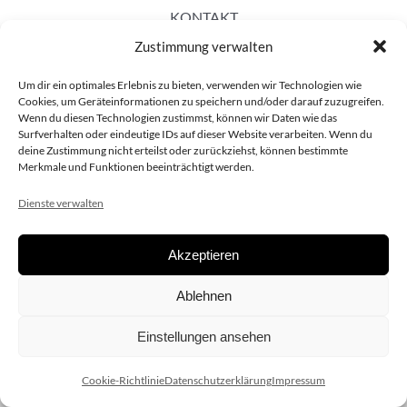
KONTAKT
Zustimmung verwalten
Um dir ein optimales Erlebnis zu bieten, verwenden wir Technologien wie
Cookies, um Geräteinformationen zu speichern und/oder darauf zuzugreifen.
Wenn du diesen Technologien zustimmst, können wir Daten wie das
Surfverhalten oder eindeutige IDs auf dieser Website verarbeiten. Wenn du
deine Zustimmung nicht erteilst oder zurückziehst, können bestimmte
Merkmale und Funktionen beeinträchtigt werden.
Dienste verwalten
Akzeptieren
Copyright 2020 dieSCHAUsteller.at |
Datenschützerklärung
|
Ablehnen
Impressum
| Design:
www.ARGEntur.at
Einstellungen ansehen
Cookie-Richtlinie
Datenschutzerklärung
Impressum