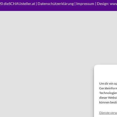
0 dieSCHAUsteller.at |
Datenschützerklärung
|
Impressum
| Design:
www
Um dir ein o
Geräteinform
Technologien
dieser Websi
können best
Dienste verw