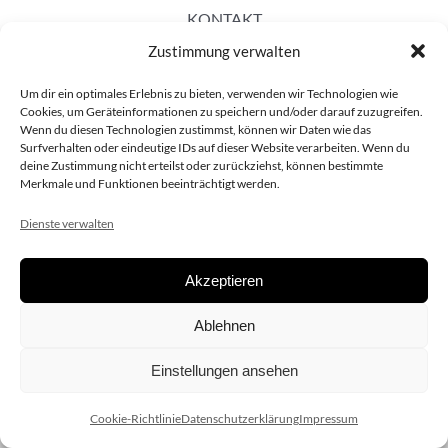
KONTAKT
Zustimmung verwalten
Um dir ein optimales Erlebnis zu bieten, verwenden wir Technologien wie
Cookies, um Geräteinformationen zu speichern und/oder darauf zuzugreifen.
Wenn du diesen Technologien zustimmst, können wir Daten wie das
Surfverhalten oder eindeutige IDs auf dieser Website verarbeiten. Wenn du
deine Zustimmung nicht erteilst oder zurückziehst, können bestimmte
Merkmale und Funktionen beeinträchtigt werden.
Dienste verwalten
Akzeptieren
Copyright 2020 dieSCHAUsteller.at |
Datenschützerklärung
|
Ablehnen
Impressum
| Design:
www.ARGEntur.at
Einstellungen ansehen
Cookie-Richtlinie
Datenschutzerklärung
Impressum