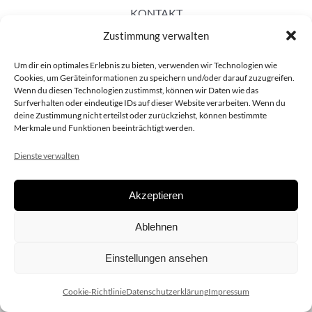
KONTAKT
Zustimmung verwalten
Um dir ein optimales Erlebnis zu bieten, verwenden wir Technologien wie
Cookies, um Geräteinformationen zu speichern und/oder darauf zuzugreifen.
Wenn du diesen Technologien zustimmst, können wir Daten wie das
Surfverhalten oder eindeutige IDs auf dieser Website verarbeiten. Wenn du
deine Zustimmung nicht erteilst oder zurückziehst, können bestimmte
Merkmale und Funktionen beeinträchtigt werden.
Dienste verwalten
Akzeptieren
Copyright 2020 dieSCHAUsteller.at |
Datenschützerklärung
|
Ablehnen
Impressum
| Design:
www.ARGEntur.at
Einstellungen ansehen
Cookie-Richtlinie
Datenschutzerklärung
Impressum