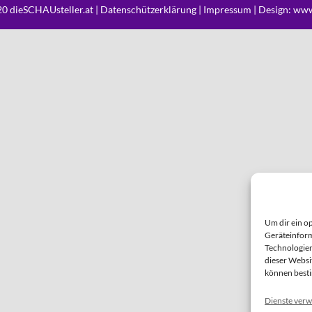
0 dieSCHAUsteller.at |
Datenschützerklärung
|
Impressum
| Design:
www
Um dir ein o
Geräteinform
Technologien
dieser Websi
können best
Dienste verw