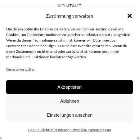
KONTAKT
Zustimmung verwalten
Um dir ein optimales Erlebnis zu bieten, verwenden wir Technologien wie
Cookies, um Geräteinformationen zu speichern und/oder darauf zuzugreifen.
Wenn du diesen Technologien zustimmst, können wir Daten wie das
Surfverhalten oder eindeutige IDs auf dieser Website verarbeiten. Wenn du
deine Zustimmung nicht erteilst oder zurückziehst, können bestimmte
Merkmale und Funktionen beeinträchtigt werden.
Dienste verwalten
Akzeptieren
Copyright 2020 dieSCHAUsteller.at |
Datenschützerklärung
|
Ablehnen
Impressum
| Design:
www.ARGEntur.at
Einstellungen ansehen
Cookie-Richtlinie
Datenschutzerklärung
Impressum