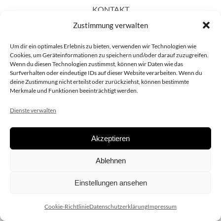
KONTAKT
Zustimmung verwalten
Um dir ein optimales Erlebnis zu bieten, verwenden wir Technologien wie
Cookies, um Geräteinformationen zu speichern und/oder darauf zuzugreifen.
Wenn du diesen Technologien zustimmst, können wir Daten wie das
Surfverhalten oder eindeutige IDs auf dieser Website verarbeiten. Wenn du
deine Zustimmung nicht erteilst oder zurückziehst, können bestimmte
Merkmale und Funktionen beeinträchtigt werden.
Dienste verwalten
Akzeptieren
Copyright 2020 dieSCHAUsteller.at |
Datenschützerklärung
|
Ablehnen
Impressum
| Design:
www.ARGEntur.at
Einstellungen ansehen
Cookie-Richtlinie
Datenschutzerklärung
Impressum