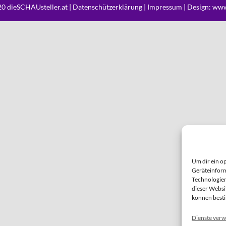
0 dieSCHAUsteller.at |
Datenschützerklärung
|
Impressum
| Design:
www
Um dir ein o
Geräteinform
Technologien
dieser Websi
können best
Dienste verw