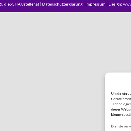
0 dieSCHAUsteller.at |
Datenschützerklärung
|
Impressum
| Design:
www
Um dir ein o
Geräteinform
Technologien
dieser Websi
können best
Dienste verw