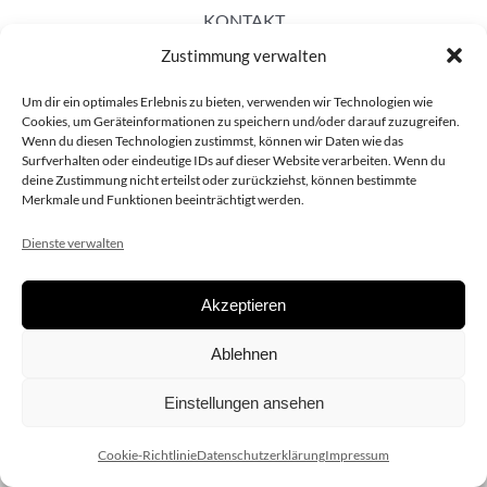
KONTAKT
Zustimmung verwalten
Um dir ein optimales Erlebnis zu bieten, verwenden wir Technologien wie
Cookies, um Geräteinformationen zu speichern und/oder darauf zuzugreifen.
Wenn du diesen Technologien zustimmst, können wir Daten wie das
Surfverhalten oder eindeutige IDs auf dieser Website verarbeiten. Wenn du
deine Zustimmung nicht erteilst oder zurückziehst, können bestimmte
Merkmale und Funktionen beeinträchtigt werden.
Dienste verwalten
Akzeptieren
Copyright 2020 dieSCHAUsteller.at |
Datenschützerklärung
|
Ablehnen
Impressum
| Design:
www.ARGEntur.at
Einstellungen ansehen
Cookie-Richtlinie
Datenschutzerklärung
Impressum