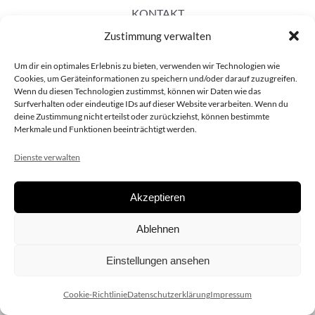
KONTAKT
Zustimmung verwalten
Um dir ein optimales Erlebnis zu bieten, verwenden wir Technologien wie
Cookies, um Geräteinformationen zu speichern und/oder darauf zuzugreifen.
Wenn du diesen Technologien zustimmst, können wir Daten wie das
Surfverhalten oder eindeutige IDs auf dieser Website verarbeiten. Wenn du
deine Zustimmung nicht erteilst oder zurückziehst, können bestimmte
Merkmale und Funktionen beeinträchtigt werden.
Dienste verwalten
Akzeptieren
Copyright 2020 dieSCHAUsteller.at |
Datenschützerklärung
|
Ablehnen
Impressum
| Design:
www.ARGEntur.at
Einstellungen ansehen
Cookie-Richtlinie
Datenschutzerklärung
Impressum