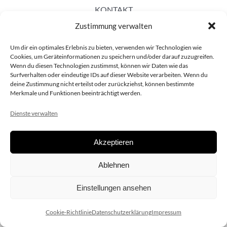
KONTAKT
Zustimmung verwalten
Um dir ein optimales Erlebnis zu bieten, verwenden wir Technologien wie
Cookies, um Geräteinformationen zu speichern und/oder darauf zuzugreifen.
Wenn du diesen Technologien zustimmst, können wir Daten wie das
Surfverhalten oder eindeutige IDs auf dieser Website verarbeiten. Wenn du
deine Zustimmung nicht erteilst oder zurückziehst, können bestimmte
Merkmale und Funktionen beeinträchtigt werden.
Dienste verwalten
Akzeptieren
Copyright 2020 dieSCHAUsteller.at |
Datenschützerklärung
|
Ablehnen
Impressum
| Design:
www.ARGEntur.at
Einstellungen ansehen
Cookie-Richtlinie
Datenschutzerklärung
Impressum