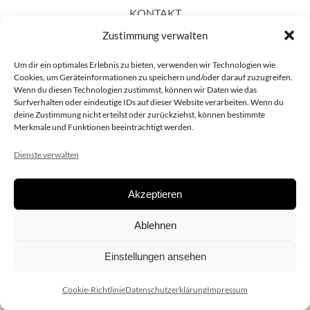
KONTAKT
Zustimmung verwalten
Um dir ein optimales Erlebnis zu bieten, verwenden wir Technologien wie
Cookies, um Geräteinformationen zu speichern und/oder darauf zuzugreifen.
Wenn du diesen Technologien zustimmst, können wir Daten wie das
Surfverhalten oder eindeutige IDs auf dieser Website verarbeiten. Wenn du
deine Zustimmung nicht erteilst oder zurückziehst, können bestimmte
Merkmale und Funktionen beeinträchtigt werden.
Dienste verwalten
Akzeptieren
Copyright 2020 dieSCHAUsteller.at |
Datenschützerklärung
|
Ablehnen
Impressum
| Design:
www.ARGEntur.at
Einstellungen ansehen
Cookie-Richtlinie
Datenschutzerklärung
Impressum