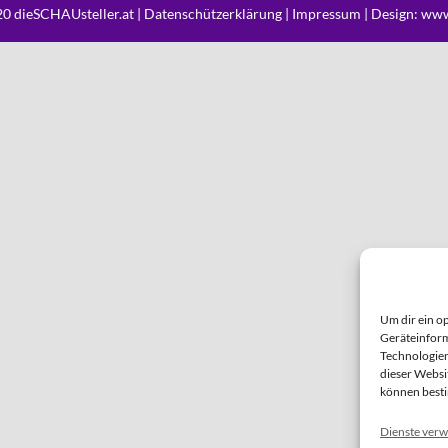
0 dieSCHAUsteller.at |
Datenschützerklärung
|
Impressum
| Design:
www
Um dir ein o
Geräteinform
Technologien
dieser Websi
können best
Dienste verw