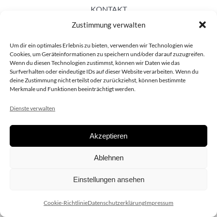
KONTAKT
Zustimmung verwalten
Um dir ein optimales Erlebnis zu bieten, verwenden wir Technologien wie
Cookies, um Geräteinformationen zu speichern und/oder darauf zuzugreifen.
Wenn du diesen Technologien zustimmst, können wir Daten wie das
Surfverhalten oder eindeutige IDs auf dieser Website verarbeiten. Wenn du
deine Zustimmung nicht erteilst oder zurückziehst, können bestimmte
Merkmale und Funktionen beeinträchtigt werden.
Dienste verwalten
Akzeptieren
Copyright 2020 dieSCHAUsteller.at |
Datenschützerklärung
|
Ablehnen
Impressum
| Design:
www.ARGEntur.at
Einstellungen ansehen
Cookie-Richtlinie
Datenschutzerklärung
Impressum