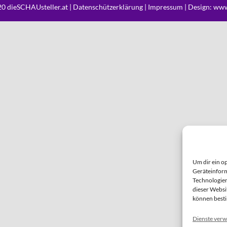
0 dieSCHAUsteller.at |
Datenschützerklärung
|
Impressum
| Design:
www
Um dir ein o
Geräteinform
Technologien
dieser Websi
können best
Dienste verw