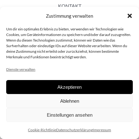
KONTAKT
Zustimmung verwalten
Um dir ein optimales Erlebnis zu bieten, verwenden wir Technologien wie
Cookies, um Geräteinformationen zu speichern und/oder darauf zuzugreifen.
Wenn du diesen Technologien zustimmst, können wir Daten wie das
Surfverhalten oder eindeutige IDs auf dieser Website verarbeiten. Wenn du
deine Zustimmung nicht erteilst oder zurückziehst, können bestimmte
Merkmale und Funktionen beeinträchtigt werden.
Dienste verwalten
Akzeptieren
Copyright 2020 dieSCHAUsteller.at |
Datenschützerklärung
|
Ablehnen
Impressum
| Design:
www.ARGEntur.at
Einstellungen ansehen
Cookie-Richtlinie
Datenschutzerklärung
Impressum