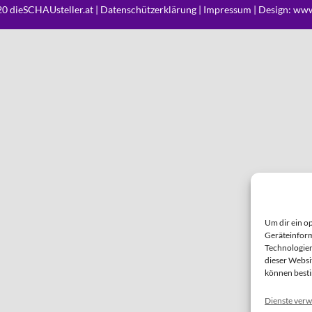
0 dieSCHAUsteller.at |
Datenschützerklärung
|
Impressum
| Design:
www
Um dir ein o
Geräteinform
Technologien
dieser Websi
können best
Dienste verw