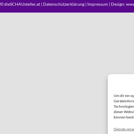
0 dieSCHAUsteller.at |
Datenschützerklärung
|
Impressum
| Design:
www
Um dir ein o
Geräteinform
Technologien
dieser Websi
können best
Dienste verw