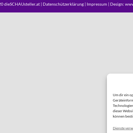
0 dieSCHAUsteller.at |
Datenschützerklärung
|
Impressum
| Design:
www
Um dir ein o
Geräteinform
Technologien
dieser Websi
können best
Dienste verw