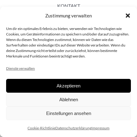
KONTAKT
Zustimmung verwalten
Um dir ein optimales Erlebnis zu bieten, verwenden wir Technologien wie
Cookies, um Geräteinformationen zu speichern und/oder darauf zuzugreifen.
Wenn du diesen Technologien zustimmst, können wir Daten wie das
Surfverhalten oder eindeutige IDs auf dieser Website verarbeiten. Wenn du
deine Zustimmung nicht erteilst oder zurückziehst, können bestimmte
Merkmale und Funktionen beeinträchtigt werden.
Dienste verwalten
Akzeptieren
Copyright 2020 dieSCHAUsteller.at |
Datenschützerklärung
|
Ablehnen
Impressum
| Design:
www.ARGEntur.at
Einstellungen ansehen
Cookie-Richtlinie
Datenschutzerklärung
Impressum