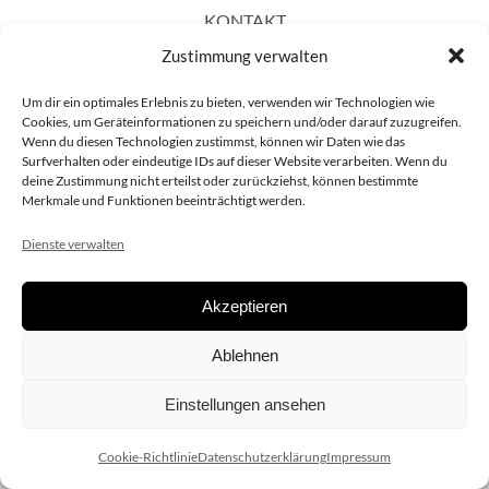
KONTAKT
Zustimmung verwalten
Um dir ein optimales Erlebnis zu bieten, verwenden wir Technologien wie
Cookies, um Geräteinformationen zu speichern und/oder darauf zuzugreifen.
Wenn du diesen Technologien zustimmst, können wir Daten wie das
Surfverhalten oder eindeutige IDs auf dieser Website verarbeiten. Wenn du
deine Zustimmung nicht erteilst oder zurückziehst, können bestimmte
Merkmale und Funktionen beeinträchtigt werden.
Dienste verwalten
Akzeptieren
Copyright 2020 dieSCHAUsteller.at |
Datenschützerklärung
|
Ablehnen
Impressum
| Design:
www.ARGEntur.at
Einstellungen ansehen
Cookie-Richtlinie
Datenschutzerklärung
Impressum