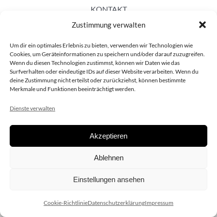
KONTAKT
Zustimmung verwalten
Um dir ein optimales Erlebnis zu bieten, verwenden wir Technologien wie
Cookies, um Geräteinformationen zu speichern und/oder darauf zuzugreifen.
Wenn du diesen Technologien zustimmst, können wir Daten wie das
Surfverhalten oder eindeutige IDs auf dieser Website verarbeiten. Wenn du
deine Zustimmung nicht erteilst oder zurückziehst, können bestimmte
Merkmale und Funktionen beeinträchtigt werden.
Dienste verwalten
Akzeptieren
Copyright 2020 dieSCHAUsteller.at |
Datenschützerklärung
|
Ablehnen
Impressum
| Design:
www.ARGEntur.at
Einstellungen ansehen
Cookie-Richtlinie
Datenschutzerklärung
Impressum