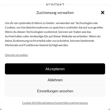
KONTAKT
Zustimmung verwalten
Um dir ein optimales Erlebnis zu bieten, verwenden wir Technologien wie
Cookies, um Geräteinformationen zu speichern und/oder darauf zuzugreifen.
Wenn du diesen Technologien zustimmst, können wir Daten wie das
Surfverhalten oder eindeutige IDs auf dieser Website verarbeiten. Wenn du
deine Zustimmung nicht erteilst oder zurückziehst, können bestimmte
Merkmale und Funktionen beeinträchtigt werden.
Dienste verwalten
Akzeptieren
Copyright 2020 dieSCHAUsteller.at |
Datenschützerklärung
|
Ablehnen
Impressum
| Design:
www.ARGEntur.at
Einstellungen ansehen
Cookie-Richtlinie
Datenschutzerklärung
Impressum