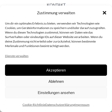
KONTAKT
Zustimmung verwalten
Um dir ein optimales Erlebnis zu bieten, verwenden wir Technologien wie
Cookies, um Geräteinformationen zu speichern und/oder darauf zuzugreifen.
Wenn du diesen Technologien zustimmst, können wir Daten wie das
Surfverhalten oder eindeutige IDs auf dieser Website verarbeiten. Wenn du
deine Zustimmung nicht erteilst oder zurückziehst, können bestimmte
Merkmale und Funktionen beeinträchtigt werden.
Dienste verwalten
Akzeptieren
Copyright 2020 dieSCHAUsteller.at |
Datenschützerklärung
|
Ablehnen
Impressum
| Design:
www.ARGEntur.at
Einstellungen ansehen
Cookie-Richtlinie
Datenschutzerklärung
Impressum