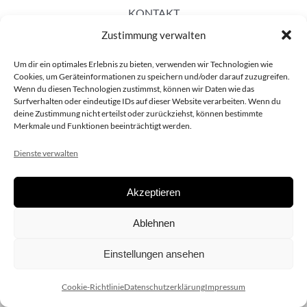
KONTAKT
Zustimmung verwalten
Um dir ein optimales Erlebnis zu bieten, verwenden wir Technologien wie
Cookies, um Geräteinformationen zu speichern und/oder darauf zuzugreifen.
Wenn du diesen Technologien zustimmst, können wir Daten wie das
Surfverhalten oder eindeutige IDs auf dieser Website verarbeiten. Wenn du
deine Zustimmung nicht erteilst oder zurückziehst, können bestimmte
Merkmale und Funktionen beeinträchtigt werden.
Dienste verwalten
Akzeptieren
Copyright 2020 dieSCHAUsteller.at |
Datenschützerklärung
|
Ablehnen
Impressum
| Design:
www.ARGEntur.at
Einstellungen ansehen
Cookie-Richtlinie
Datenschutzerklärung
Impressum