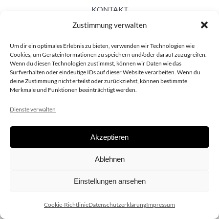
KONTAKT
Zustimmung verwalten
Um dir ein optimales Erlebnis zu bieten, verwenden wir Technologien wie
Cookies, um Geräteinformationen zu speichern und/oder darauf zuzugreifen.
Wenn du diesen Technologien zustimmst, können wir Daten wie das
Surfverhalten oder eindeutige IDs auf dieser Website verarbeiten. Wenn du
deine Zustimmung nicht erteilst oder zurückziehst, können bestimmte
Merkmale und Funktionen beeinträchtigt werden.
Dienste verwalten
Akzeptieren
Copyright 2020 dieSCHAUsteller.at |
Datenschützerklärung
|
Ablehnen
Impressum
| Design:
www.ARGEntur.at
Einstellungen ansehen
Cookie-Richtlinie
Datenschutzerklärung
Impressum