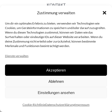
KONTAKT
Zustimmung verwalten
Um dir ein optimales Erlebnis zu bieten, verwenden wir Technologien wie
Cookies, um Geräteinformationen zu speichern und/oder darauf zuzugreifen.
Wenn du diesen Technologien zustimmst, können wir Daten wie das
Surfverhalten oder eindeutige IDs auf dieser Website verarbeiten. Wenn du
deine Zustimmung nicht erteilst oder zurückziehst, können bestimmte
Merkmale und Funktionen beeinträchtigt werden.
Dienste verwalten
Akzeptieren
Copyright 2020 dieSCHAUsteller.at |
Datenschützerklärung
|
Ablehnen
Impressum
| Design:
www.ARGEntur.at
Einstellungen ansehen
Cookie-Richtlinie
Datenschutzerklärung
Impressum